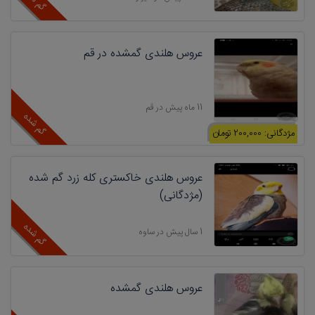
گم شده
عروس هلندی گمشده در قم
11 ماه پیش در قم
گم شده
مژدگانی: 200,000 تومان
عروس هلندی خاکستری کله زرد گم شده
(مژدگانی)
گم شده
1 سال پیش در ساوه
عروس هلندی گمشده