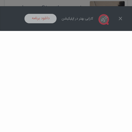
پرنده عروس هلندی خاکستری مرواریدی
گم کردم لطفا خبر بدین
×
دانلود برنامه
کارایی بهتر در اپلیکیشن
آگهی ها
دسته ها
ثبت آگهی
پیام ها
پروفایل
گم شده
1 سال پیش در قم
عروس هلندی گمشده
1 سال پیش در خوانسار
گم شده
مژدگانی: 500,000 تومان
عروس هلندی گمشده
گم شده
1 سال پیش در یزد