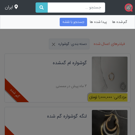
ایران
گم شده ها
پیدا شده ها
جستجو با نقشه
×
فیلترهای اعمال شده:
دسته بندی: گوشواره
گوشواره ام گمشده
2 ماه پیش در ممسنی
گم شده
مژدگانی: 1,000,000 تومان
لنگه گوشواره گم شده