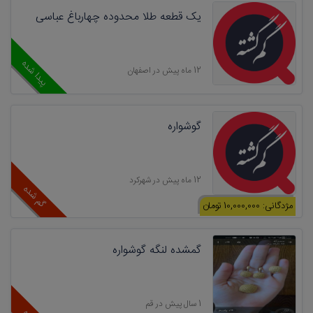
یک قطعه طلا محدوده چهارباغ عباسی
پیدا شده
12 ماه پیش در اصفهان
گوشواره
12 ماه پیش در شهرکرد
گم شده
مژدگانی: 10,000,000 تومان
گمشده لنگه گوشواره
1 سال پیش در قم