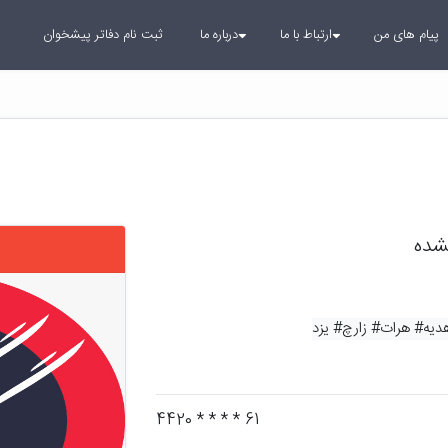
پیام های من
ارتباط با ما
درباره ما
ثبت نام دفاتر پیشخوان
مشده
دیه
# هرات
# زارچ
# یزد
61 * * * * 4420