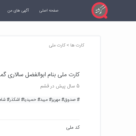
صفحه اصلی
آگهی های من
کارت ها > کارت ملی
کارت ملی بنام ابوالفضل سالاری گ
5 سال پیش در قشم
# صدوق
# مهریز
# میبد
# حمیدیا
# اشکذر
# شاه
کد ملی