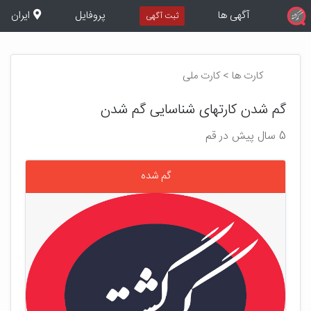
آگهی ها
پروفایل
ایران
ثبت آگهی
کارت ها > کارت ملی
گم شدن کارتهای شناسایی گم شدن
5 سال پیش در قم
گم شده