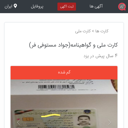
آگهی ها
پروفایل
ایران
ثبت آگهی
کارت ها > کارت ملی
کارت ملی و گواهینامه(جواد مستوفی فر)
4 سال پیش در یزد
گم شده
بعدی
قبلی