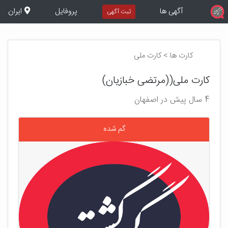
آگهی ها
پروفایل
ایران
ثبت آگهی
کارت ها > کارت ملی
کارت ملی((مرتضی خبازیان)
4 سال پیش در اصفهان
گم شده