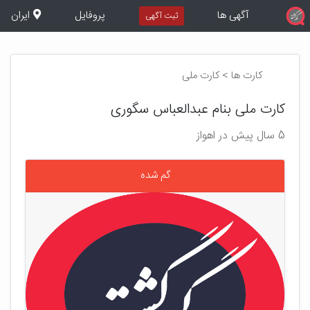
آگهی ها
پروفایل
ایران
ثبت آگهی
کارت ها > کارت ملی
کارت ملی بنام عبدالعباس سگوری
5 سال پیش در اهواز
گم شده