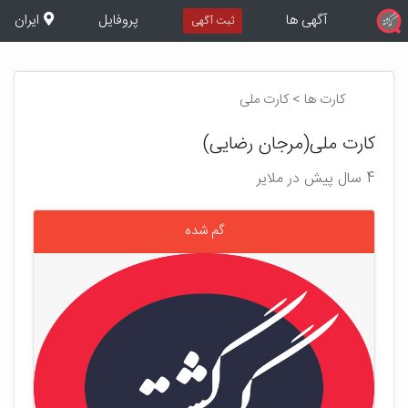
آگهی ها
پروفایل
ایران
ثبت آگهی
کارت ها > کارت ملی
کارت ملی(مرجان رضایی)
4 سال پیش در ملایر
گم شده