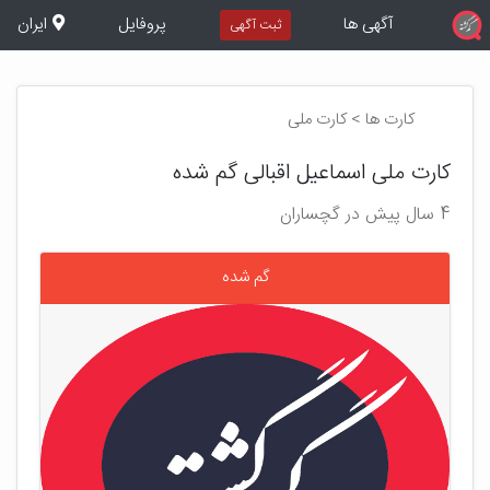
آگهی ها
پروفایل
ایران
ثبت آگهی
کارت ها > کارت ملی
کارت ملی اسماعیل اقبالی گم شده
4 سال پیش در گچساران
گم شده