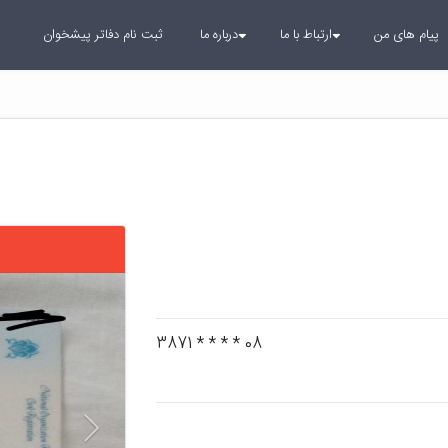
پیام های من
ارتباط با ما
درباره ما
ثبت نام دفاتر پیشخوان
بعدی
08 * * * * 3871