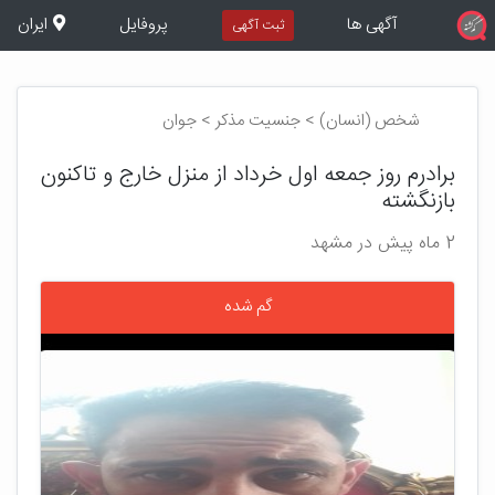
آگهی ها
پروفایل
ایران
ثبت آگهی
شخص (انسان) > جنسیت مذکر > جوان
برادرم روز جمعه اول خرداد از منزل خارج و تاکنون
بازنگشته
2 ماه پیش در مشهد
گم شده
بعدی
قبلی