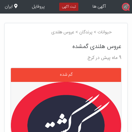
آگهی ها
پروفایل
ایران
ثبت آگهی
حیوانات > پرندگان > عروس هلندی
عروس هلندی گمشده
9 ماه پیش در کرج
گم شده