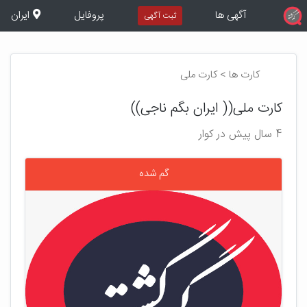
آگهی ها
پروفایل
ایران
ثبت آگهی
کارت ها > کارت ملی
کارت ملی(( ایران بگم ناجی))
4 سال پیش در کوار
گم شده