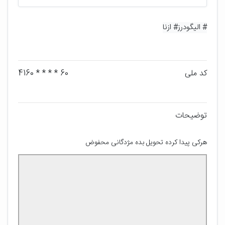
# الیگودرز
# ازنا
کد ملی
60 * * * * 4160
توضیحات
هرکی پیدا کرده تحویل بده مژدگانی محفوض