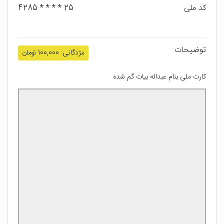
کد ملی
25 * * * * 4285
توضیحات
مژدگانی: 100,000 تومان
کارت ملی بنام عبداله بیات گم شده