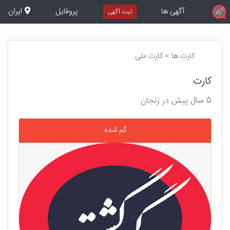
آگهی ها
پروفایل
ایران
ثبت آگهی
کارت ها > کارت ملی
کارت
5 سال پیش در زنجان
گم شده