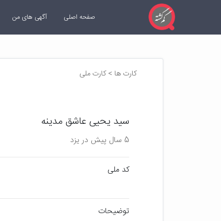
صفحه اصلی
آگهی های من
کارت ها > کارت ملی
سید یحیی عاشق مدینه
5 سال پیش در یزد
کد ملی
توضیحات