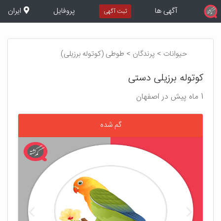
آگهی ها
پروفایل
ایران
ثبت آگهی
حیوانات > پرندگان > طوطی (کوتوله برزیلی)
کوتوله برزیلی دستی
1 ماه پیش در اصفهان
گم شده
بعدی
قبلی