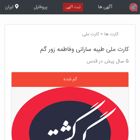
آگهی ها
پروفایل
ایران
ثبت آگهی
کارت ها > کارت ملی
کارت ملی طیبه سارانی وفاطمه زور گم
5 سال پیش در قدس
گم شده