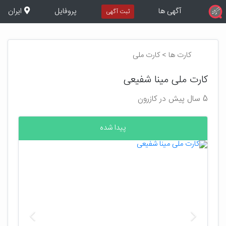
آگهی ها
پروفایل
ایران
ثبت آگهی
کارت ها > کارت ملی
کارت ملی مینا شفیعی
5 سال پیش در کازرون
پیدا شده
بعدی
قبلی