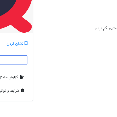
متری  گم کردم
نشان کردن
گزارش مشکل
شرایط و قوان