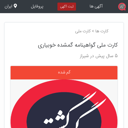
آگهی ها
پروفایل
ایران
ثبت آگهی
کارت ها > کارت ملی
کارت ملی گواهینامه گمشده خوبیاری
5 سال پیش در شیراز
گم شده