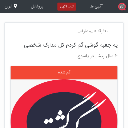
آگهی ها
پروفایل
ایران
ثبت آگهی
متفرقه > _متفرقه_
یه جعبه گوشی گم کردم کل مدارک شخصی
4 سال پیش در یاسوج
گم شده