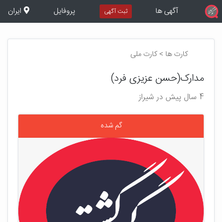
آگهی ها
پروفایل
ایران
ثبت آگهی
کارت ها > کارت ملی
مدارک(حسن عزیزی فرد)
4 سال پیش در شیراز
گم شده