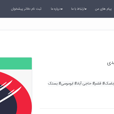
پیام های من
ارتباط با ما
درباره ما
ثبت نام دفاتر پیشخوان
یدی
 جاسک
# قشم
# حاجی آباد
# ابوموسی
# بستک