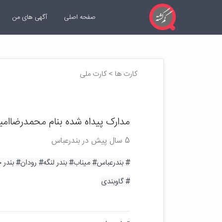
صفحه اصلی
آگهی های من
کارت ها > کارت ملی
مدارک پیداه شده بنام محمدرضاام
5 سال پیش در بندرعباس
# بندرعباس
# میناب
# بندر لنگه
# رودان
# بندر
# گاوبندی