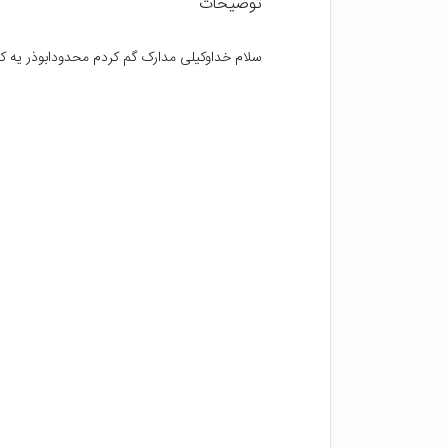
توضیحات
سلام خداوکیلی مدارک گم کردم محدودابوذر یه ک