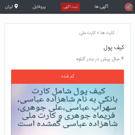
آگهی ها
پروفایل
ایران
ثبت آگهی
کارت ها > کارت ملی
کیف پول
4 سال پیش در بندر گناوه
گم شده
بعدی
قبلی