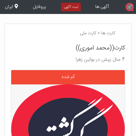
آگهی ها
پروفایل
ایران
ثبت آگهی
کارت ها > کارت ملی
کارت((محمد اموری))
4 سال پیش در بوئین زهرا
گم شده