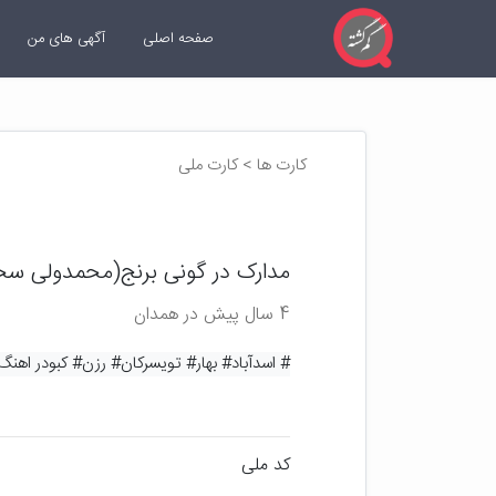
صفحه اصلی
آگهی های من
کارت ها > کارت ملی
مدارک در گونی برنج(محمدولی سح
4 سال پیش در همدان
# اسدآباد
# بهار
# تویسرکان
# رزن
# کبودر اهنگ
کد ملی