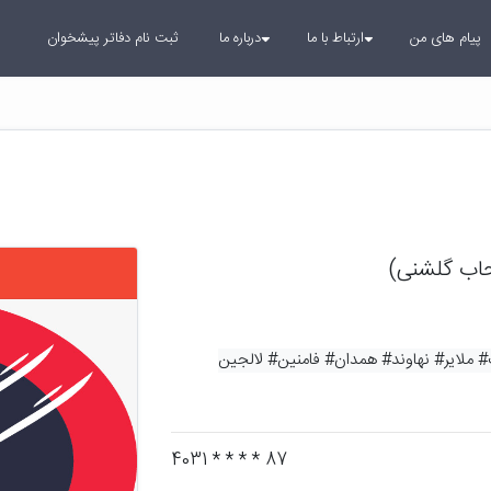
پیام های من
ارتباط با ما
درباره ما
ثبت نام دفاتر پیشخوان
اب گلشنی)
# ملایر
# نهاوند
# همدان
# فامنین
# لالجین
87 * * * * 4031