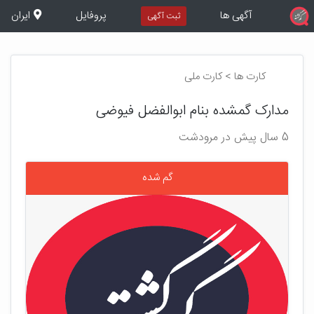
آگهی ها
پروفایل
ایران
ثبت آگهی
کارت ها > کارت ملی
مدارک گمشده بنام ابوالفضل فیوضی
5 سال پیش در مرودشت
گم شده