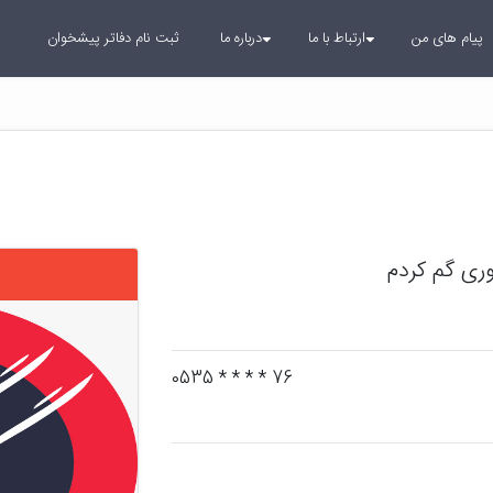
پیام های من
ارتباط با ما
درباره ما
ثبت نام دفاتر پیشخوان
ری گم کردم
76 * * * * 0535