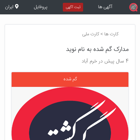
آگهی ها
پروفایل
ایران
ثبت آگهی
کارت ها > کارت ملی
مدارک گم شده به نام نوید
4 سال پیش در خرم آباد
گم شده