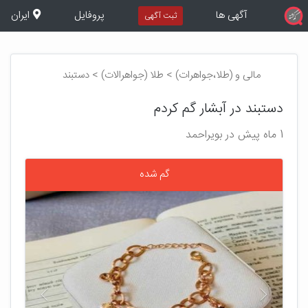
آگهی ها
پروفایل
ایران
ثبت آگهی
مالی و (طلا،جواهرات) > طلا (جواهرالات) > دستبند
دستبند در آبشار گم کردم
1 ماه پیش در بویراحمد
گم شده
بعدی
قبلی