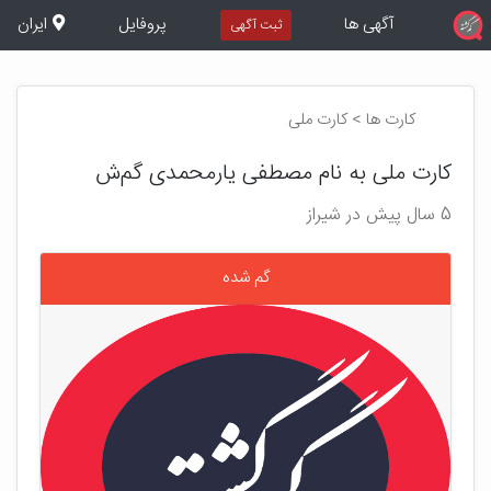
آگهی ها
پروفایل
ایران
ثبت آگهی
کارت ها > کارت ملی
کارت ملی به نام مصطفی یارمحمدی گم‌ش
5 سال پیش در شیراز
گم شده