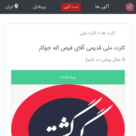
آگهی ها
پروفایل
ایران
ثبت آگهی
کارت ها > کارت ملی
کارت ملی قدیمی آقای فیض اله جوکار
5 سال پیش در شیراز
پیدا شده