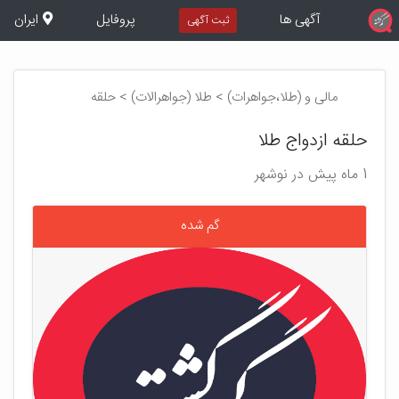
آگهی ها
پروفایل
ایران
ثبت آگهی
مالی و (طلا،جواهرات) > طلا (جواهرالات) > حلقه
حلقه ازدواج طلا
1 ماه پیش در نوشهر
گم شده