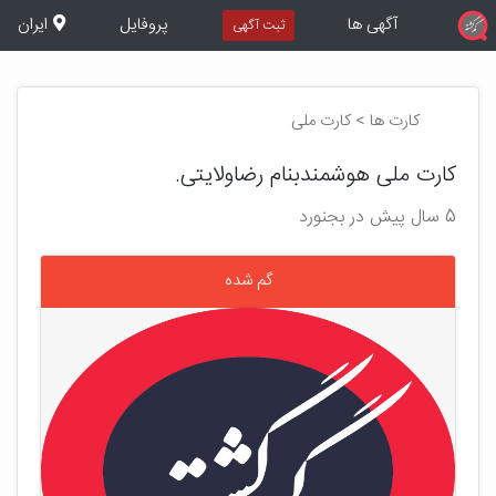
آگهی ها
پروفایل
ایران
ثبت آگهی
کارت ها > کارت ملی
کارت ملی هوشمندبنام رضاولایتی.
5 سال پیش در بجنورد
گم شده