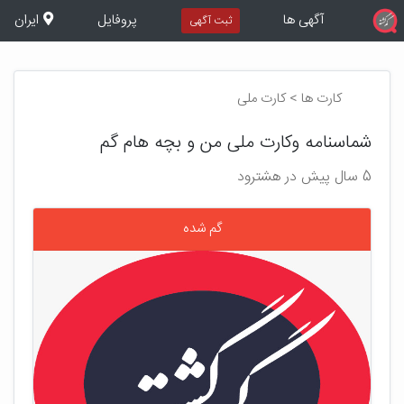
آگهی ها
پروفایل
ایران
ثبت آگهی
کارت ها > کارت ملی
شماسنامه وکارت ملی من و بچه هام گم
5 سال پیش در هشترود
گم شده