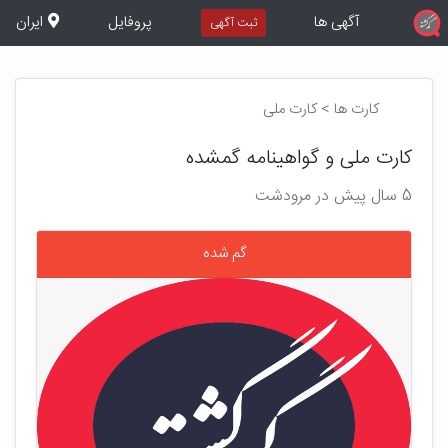
آگهی ها
پروفایل
ایران
ثبت آگهی
کارت ها > کارت ملی
کارت ملی و گواهینامه گمشده
5 سال پیش در مرودشت
گم شده