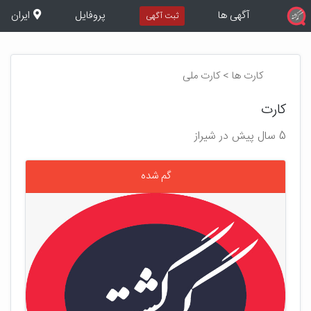
آگهی ها
پروفایل
ایران
ثبت آگهی
کارت ها > کارت ملی
کارت
5 سال پیش در شیراز
گم شده