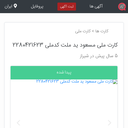
آگهی ها
پروفایل
ایران
ثبت آگهی
کارت ها > کارت ملی
کارت ملی مسعود ید ملت کدملی 2280421623
5 سال پیش در شیراز
پیدا شده
بعدی
قبلی