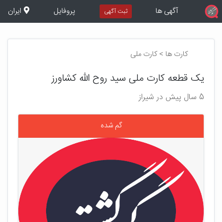
آگهی ها
پروفایل
ایران
ثبت آگهی
کارت ها > کارت ملی
یک قطعه کارت ملی سید روح الله کشاورز
5 سال پیش در شیراز
گم شده