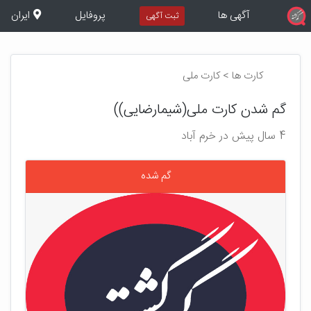
آگهی ها
پروفایل
ایران
ثبت آگهی
کارت ها > کارت ملی
گم شدن کارت ملی(شیمارضایی))
4 سال پیش در خرم آباد
گم شده