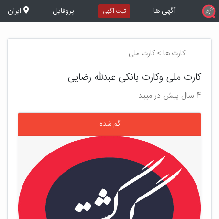
آگهی ها
پروفایل
ایران
ثبت آگهی
کارت ها > کارت ملی
کارت ملی وکارت بانکی عبدلله رضایی
4 سال پیش در میبد
گم شده