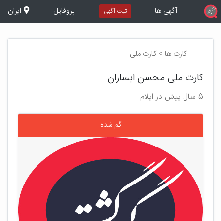
آگهی ها
پروفایل
ایران
ثبت آگهی
کارت ها > کارت ملی
کارت ملی محسن ابساران
5 سال پیش در ایلام
گم شده