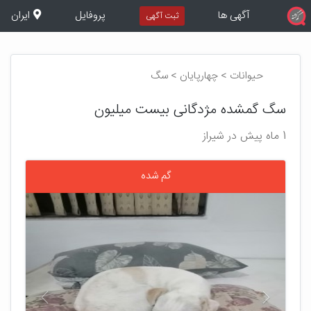
آگهی ها
پروفایل
ایران
ثبت آگهی
حیوانات > چهارپایان > سگ
سگ گمشده مژدگانی بیست میلیون
1 ماه پیش در شیراز
گم شده
بعدی
قبلی