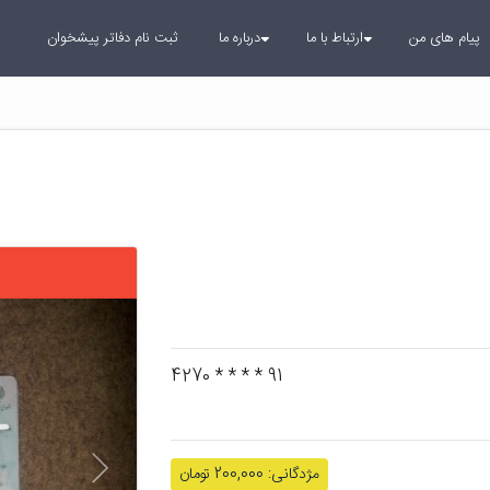
پیام های من
ارتباط با ما
درباره ما
ثبت نام دفاتر پیشخوان
بعدی
91 * * * * 4270
مژدگانی: 200,000 تومان